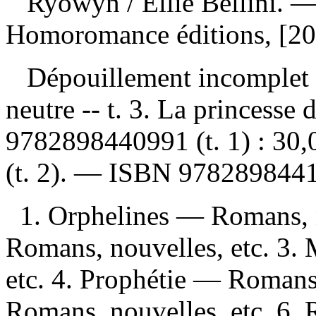
Ryowyn
/ Ellie Bellini. 
Homoromance éditions, [20
Dépouillement incomplet
neutre -- t. 3. La princesse
9782898440991
(t. 1) :
30,
(t. 2). —
ISBN
978289844
1. Orphelines — Romans, n
Romans, nouvelles, etc. 3.
etc. 4. Prophétie — Romans
Romans, nouvelles, etc. 6.