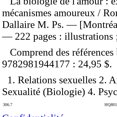
La biologie de l'amour : e
mécanismes amoureux
/ Ro
Dallaire M. Ps. — [Montréal
— 222 pages : illustrations 
Comprend des références 
9782981944177 :
24,95 $
.
1. Relations sexuelles 2.
Sexualité (Biologie) 4. Psyc
306.7
HQ801