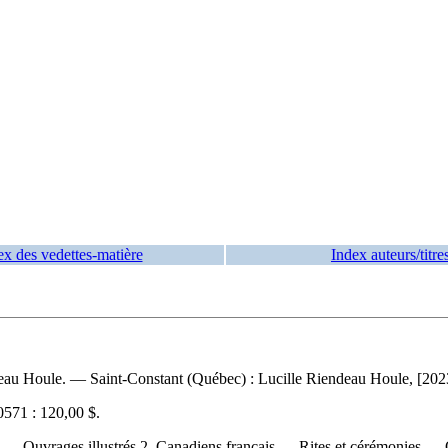
ex des vedettes-matière
Index auteurs/titre
eau Houle. — Saint-Constant (Québec) : Lucille Riendeau Houle, [2023].
571 :
120,00 $
.
 — Ouvrages illustrés 2. Canadiens français — Rites et cérémonies — 