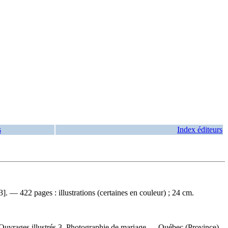
s
Index éditeurs
 — 422 pages : illustrations (certaines en couleur) ; 24 cm.
Ouvrages illustrés 3. Photographie de mariage — Québec (Province)