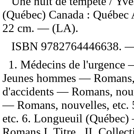
Une nuit de tempête
/ Yv
(Québec) Canada : Québec 
22 cm. — (LA).
ISBN
9782764446638
. 
1. Médecins de l'urgence 
Jeunes hommes — Romans, n
d'accidents — Romans, nouve
— Romans, nouvelles, etc.
etc. 6. Longueuil (Québec) 
Romans I. Titre. II. Collect