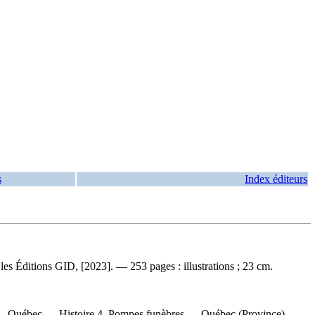
s
Index éditeurs
es Éditions GID, [2023]. — 253 pages : illustrations ; 23 cm.
e) — Québec — Histoire 4. Pompes funèbres — Québec (Province) —