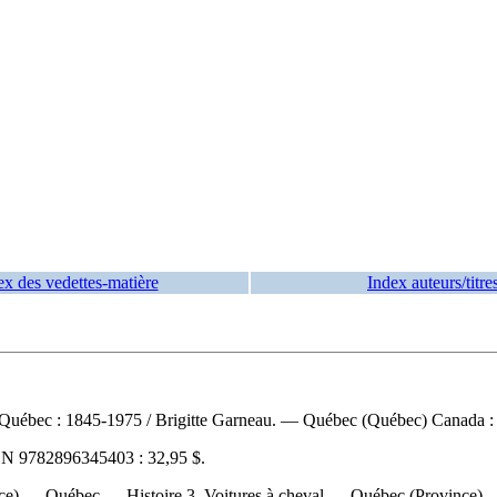
ex des vedettes-matière
Index auteurs/titre
à Québec : 1845-1975
/ Brigitte Garneau. — Québec (Québec) Canada : l
BN
9782896345403 :
32,95 $
.
vince) — Québec — Histoire 3. Voitures à cheval — Québec (Provinc