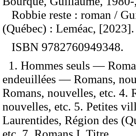
Bourque, Guillaume, 1980-,
Robbie reste : roman
/ Gu
(Québec) : Leméac, [2023].
ISBN
9782760949348
.
1. Hommes seuls — Romans
endeuillées — Romans, nou
Romans, nouvelles, etc. 4.
nouvelles, etc. 5. Petites v
Laurentides, Région des (
etc. 7. Romans I. Titre.