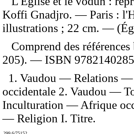
L'Église et le vodun : repr
Koffi Gnadjro. — Paris : l'
illustrations ; 22 cm. — (Ég
Comprend des références b
205). —
ISBN
978214028
1. Vaudou — Relations — 
occidentale 2. Vaudou — T
Inculturation — Afrique occ
— Religion I. Titre.
299.6/75152