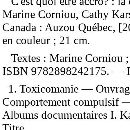
C'est quoi être accro? : 
Marine Corniou, Cathy Kar
Canada : Auzou Québec, [20
en couleur ; 21 cm.
Textes : Marine Corniou ; 
ISBN
9782898242175
. —
1. Toxicomanie — Ouvrages
Comportement compulsif — 
Albums documentaires I. Kars
Titre.