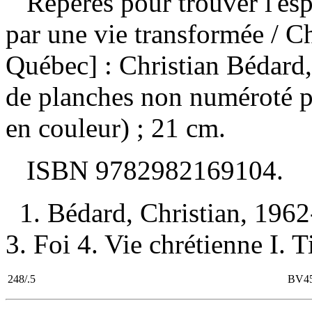
Repères pour trouver l'espo
par une vie transformée
/ C
Québec] : Christian Bédard,
de planches non numéroté pli
en couleur) ; 21 cm.
ISBN
9782982169104
.
1. Bédard, Christian, 196
3. Foi 4. Vie chrétienne I. Ti
248/.5
BV4