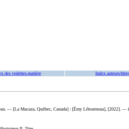
ex des vedettes-matière
Index auteurs/titre
neau. — [La Macaza, Québec, Canada] : [Émy Létourneau], [2022]. — ix, 
ustrateur II. Titre.