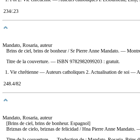
234/.23
Mandato, Rosaria, auteur
Brins de ciel, brins de bonheur
/ Sr Pierre Anne Mandato. — Montréa
Titre de la couverture. —
ISBN
9782982099203 :
gratuit
.
1. Vie chrétienne — Auteurs catholiques 2. Actualisation de soi — As
248.4/82
Mandato, Rosaria, auteur
[Brins de ciel, brins de bonheur. Espagnol]
Briznas de cielo, briznas de felicidad
/ Hna Pierre Anne Mandato. — 
Titre de la couverture. —
Traduction de :
Mandato, Rosaria. Brins d