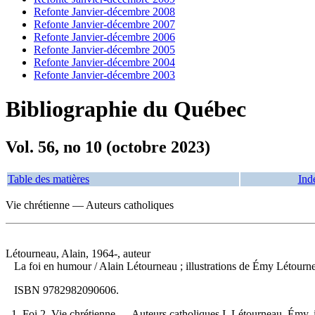
Refonte Janvier-décembre 2008
Refonte Janvier-décembre 2007
Refonte Janvier-décembre 2006
Refonte Janvier-décembre 2005
Refonte Janvier-décembre 2004
Refonte Janvier-décembre 2003
Bibliographie du Québec
Vol. 56, no 10 (octobre 2023)
Table des matières
Ind
Vie chrétienne — Auteurs catholiques
Létourneau, Alain, 1964-, auteur
La foi en humour
/ Alain Létourneau ; illustrations de Émy Létour
ISBN
9782982090606
.
1. Foi 2. Vie chrétienne — Auteurs catholiques I. Létourneau, Émy, ill