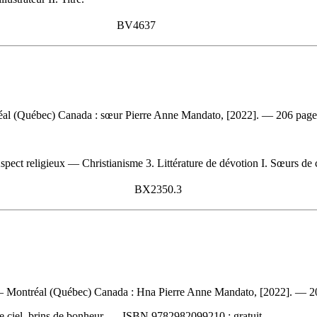
BV4637
l (Québec) Canada : sœur Pierre Anne Mandato, [2022]. — 206 pages : 
pect religieux — Christianisme 3. Littérature de dévotion I. Sœurs de ch
BX2350.3
Montréal (Québec) Canada : Hna Pierre Anne Mandato, [2022]. — 206 p
e ciel, brins de bonheur. —
ISBN
9782982099210 :
gratuit
.