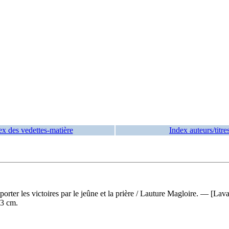
ex des vedettes-matière
Index auteurs/titre
ter les victoires par le jeûne et la prière
/ Lauture Magloire. — [Lava
23 cm.