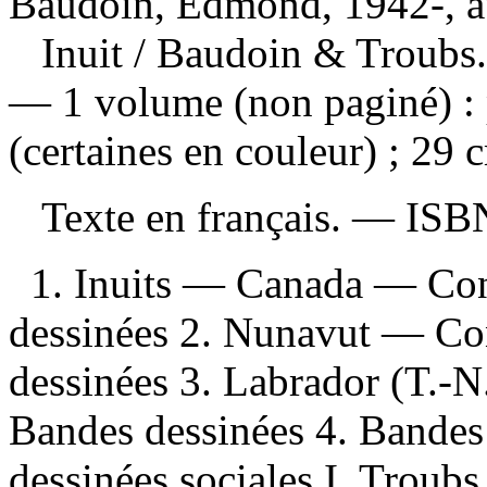
Baudoin, Edmond, 1942-, a
Inuit
/ Baudoin & Troubs. 
— 1 volume (non paginé) : p
(certaines en couleur) ; 29 
Texte en français. —
ISB
1. Inuits — Canada — Con
dessinées 2. Nunavut — Co
dessinées 3. Labrador (T.-
Bandes dessinées 4. Bandes
dessinées sociales I. Troubs, 