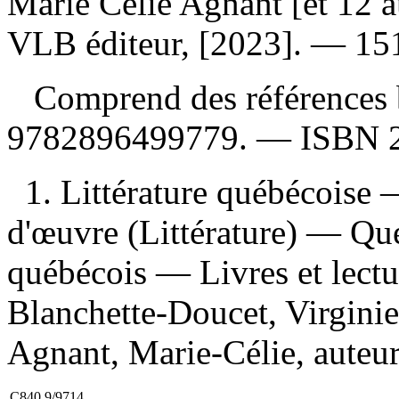
Marie Célie Agnant [et 12 
VLB éditeur, [2023]. — 151
Comprend des références 
9782896499779
. —
ISBN
1. Littérature québécoise —
d'œuvre (Littérature) — Qué
québécois — Livres et lecture
Blanchette-Doucet, Virginie,
Agnant, Marie-Célie, auteur
C840.9/9714