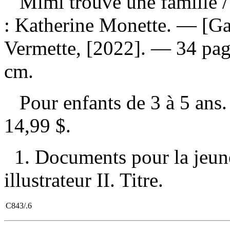
Mimi trouve une famille
/
: Katherine Monette. — [Ga
Vermette, [2022]. — 34 pages
cm.
Pour enfants de 3 à 5 an
14,99 $
.
1. Documents pour la jeune
illustrateur II. Titre.
C843/.6