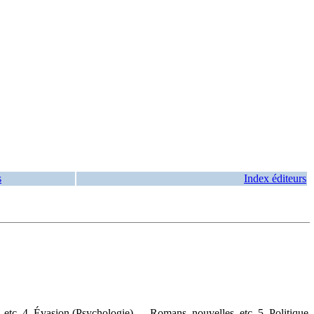
s
Index éditeurs
 etc. 4. Évasion (Psychologie) — Romans, nouvelles, etc. 5. Politique