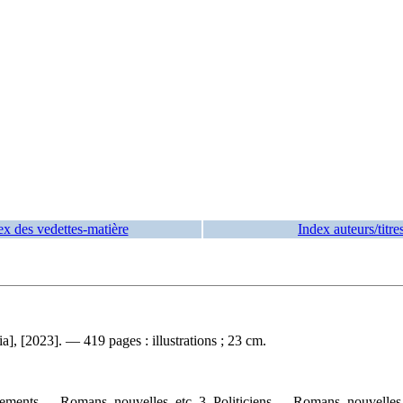
ex des vedettes-matière
Index auteurs/titre
a], [2023]. — 419 pages : illustrations ; 23 cm.
nements — Romans, nouvelles, etc. 3. Politiciens — Romans, nouvelles,