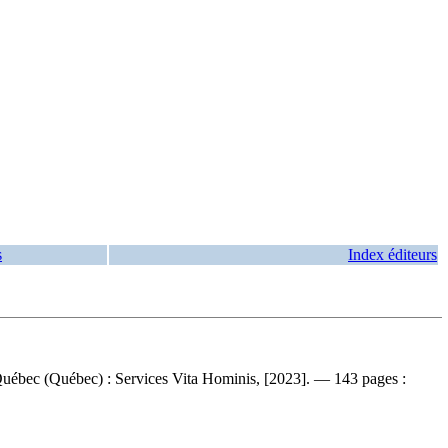
s
Index éditeurs
 Québec (Québec) : Services Vita Hominis, [2023]. — 143 pages :