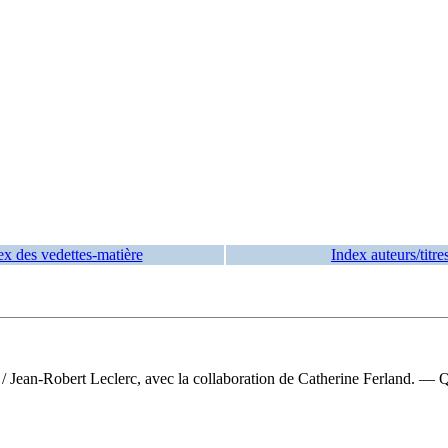
ex des vedettes-matière
Index auteurs/titre
r
/ Jean-Robert Leclerc, avec la collaboration de Catherine Ferland. —