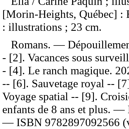
Ella
/ Carine Paquin ; ill
[Morin-Heights, Québec] :
: illustrations ; 23 cm.
Romans. —
Dépouillemen
- [2]. Vacances sous surveill
- [4]. Le ranch magique. 2
-- [6]. Sauvetage royal -- [7
Voyage spatial -- [9]. Croi
enfants de 8 ans et plus. —
—
ISBN
9782897092566
(