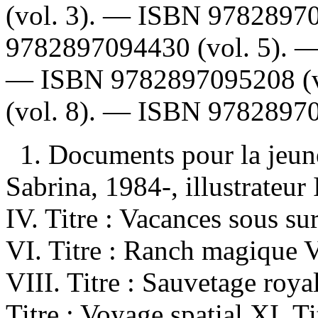
(vol. 3). —
ISBN
9782897
9782897094430
(vol. 5). 
—
ISBN
9782897095208
(
(vol. 8). —
ISBN
9782897
1. Documents pour la jeun
Sabrina, 1984-, illustrateur II
IV. Titre : Vacances sous sur
VI. Titre : Ranch magique V
VIII. Titre : Sauvetage roya
Titre : Voyage spatial XI. Ti