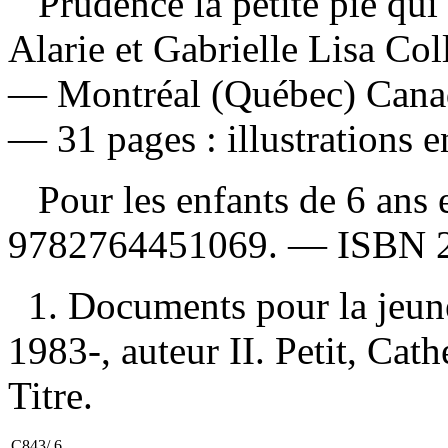
Prudence la petite pie qu
Alarie et Gabrielle Lisa Coll
— Montréal (Québec) Canad
— 31 pages : illustrations e
Pour les enfants de 6 ans 
9782764451069
. —
ISBN
1. Documents pour la jeune
1983-, auteur II. Petit, Cathe
Titre.
C843/.6