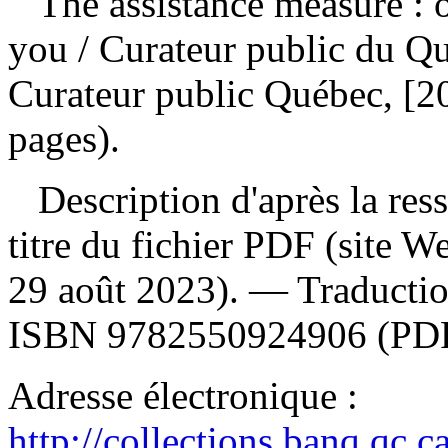
The assistance measure : o
you
/ Curateur public du Q
Curateur public Québec, [20
pages).
Description d'après la resso
titre du fichier PDF (site 
29 août 2023). —
Traductio
ISBN
9782550924906
(PDF
Adresse électronique :
http://collections.banq.qc.