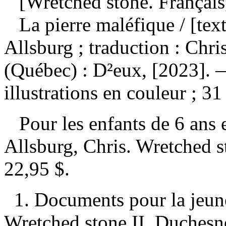
[Wretched stone. Français
La pierre maléfique
/ [tex
Allsburg ; traduction : Ch
(Québec) : D²eux, [2023]. 
illustrations en couleur ; 31
Pour les enfants de 6 ans 
Allsburg, Chris. Wretched 
22,95 $
.
1. Documents pour la jeune
Wretched stone II. Duchesne