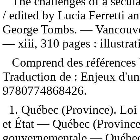
The challenges of a secula
/ edited by Lucia Ferretti a
George Tombs. — Vancouver
— xiii, 310 pages : illustrat
Comprend des références b
Traduction de :
Enjeux d'u
9780774868426
.
1. Québec (Province). Loi s
et État — Québec (Province
gouvernementale — Québec 