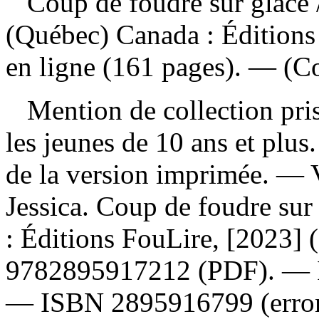
Coup de foudre sur glace
(Québec) Canada : Éditions
en ligne (161 pages). — (Co
Mention de collection prise
les jeunes de 10 ans et plus
de la version imprimée. —
Jessica. Coup de foudre su
: Éditions FouLire, [2023]
9782895917212
(PDF). —
—
ISBN
2895916799
(erro