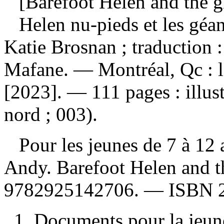
[Barefoot Helen and the gi
Helen nu-pieds et les géa
Katie Brosnan ; traduction :
Mafane. — Montréal, Qc : le
[2023]. — 111 pages : illus
nord ; 003).
Pour les jeunes de 7 à 12
Andy. Barefoot Helen and t
9782925142706
. —
ISBN
1. Documents pour la jeune