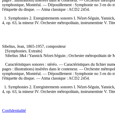
pages : illustrations) insérées dans le conteneur. — Orchestre métrop
symphonique, Montréal. —
Dépouillement :
Symphonie no 3 en do ma
l'étiquette du disque. —
Atma classique :
ACD2 2454.
1. Symphonies 2. Enregistrements sonores I. Nézet-Séguin, Yannick, 
4, op. 63, la mineur IV. Orchestre métropolitain, instrumentiste V. Titre. 
Sibelius, Jean, 1865-1957, compositeur
[Symphonies. Extraits]
Sibelius 3&4
/ Yannick Nézet-Séguin ; Orchestre métropolitain de 
Caractéristiques sonores : stéréo. — Caractéristiques du fichier numé
pages : illustrations) insérées dans le conteneur. — Orchestre métrop
symphonique, Montréal. —
Dépouillement :
Symphonie no 3 en do ma
l'étiquette du disque. —
Atma classique :
ACD2 2454.
1. Symphonies 2. Enregistrements sonores I. Nézet-Séguin, Yannick, 
4, op. 63, la mineur IV. Orchestre métropolitain, instrumentiste V. Titre. 
Confidentialité