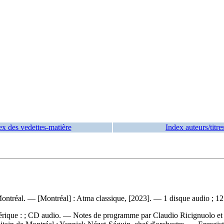
ex des vedettes-matière
Index auteurs/titre
Montréal. — [Montréal] : Atma classique, [2023]. — 1 disque audio ; 1
rique : ; CD audio. — Notes de programme par Claudio Ricignuolo et not