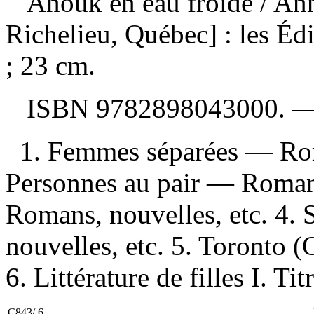
Anouk en eau froide
/ An
Richelieu, Québec] : les É
; 23 cm.
ISBN
9782898043000
. 
1. Femmes séparées — Roma
Personnes au pair — Romans
Romans, nouvelles, etc. 4.
nouvelles, etc. 5. Toronto 
6. Littérature de filles I. Titr
C843/.6