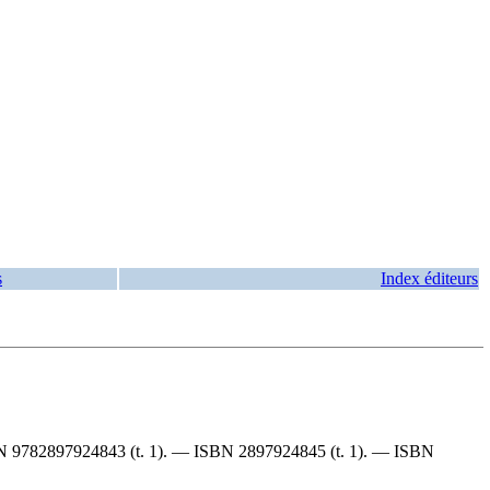
s
Index éditeurs
BN
9782897924843
(t. 1). —
ISBN
2897924845
(t. 1). —
ISBN