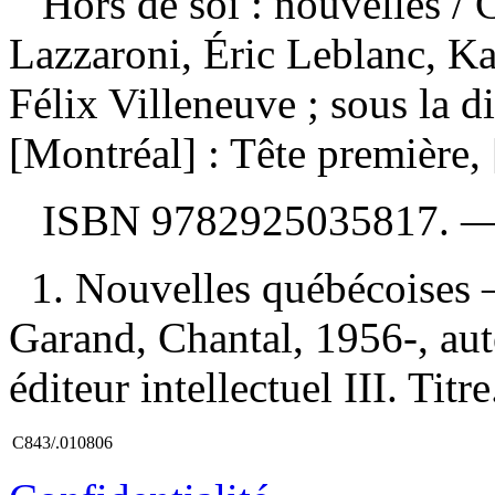
Hors de soi : nouvelles
/ 
Lazzaroni, Éric Leblanc, Ka
Félix Villeneuve ; sous la d
[Montréal] : Tête première,
ISBN
9782925035817
. 
1. Nouvelles québécoises —
Garand, Chantal, 1956-, aute
éditeur intellectuel III. Titre
C843/.010806