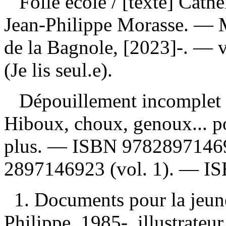
Folle école
/ [texte] Cathe
Jean-Philippe Morasse. — M
de la Bagnole, [2023]-. — v
(Je lis seul.e).
Dépouillement incomplet
Hiboux, choux, genoux... p
plus. —
ISBN
9782897146
2897146923
(vol. 1). —
I
1. Documents pour la jeun
Philippe, 1985-, illustrateur 