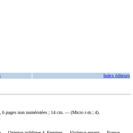
s
Index éditeurs
 6 pages non numérotées ; 14 cm. — (Micro r-m ; 4).
ance — Opinion publique 4. Femmes — Violence envers — France —