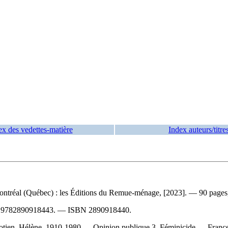
ex des vedettes-matière
Index auteurs/titre
ntréal (Québec) : les Éditions du Remue-ménage, [2023]. — 90 pages,
N
9782890918443
. —
ISBN
2890918440
.
Legotien, Hélène, 1910-1980 — Opinion publique 3. Féminicide — Fr