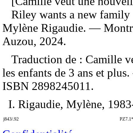
[Camille veut une nouvelle
Riley wants a new family
Mylène Rigaudie. — Montréa
Auzou, 2024.
Traduction de : Camille ve
les enfants de 3 ans et plu
ISBN
2898245011
.
I. Rigaudie, Mylène, 1983-, 
j843/.92
PZ7.1