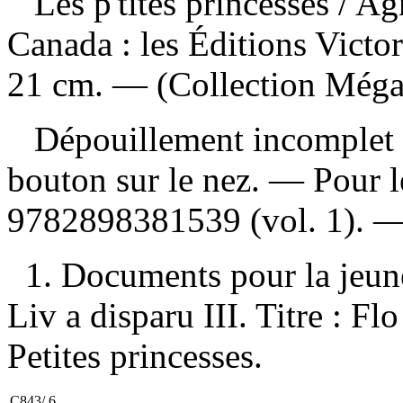
Les p'tites princesses
/ Ag
Canada : les Éditions Victo
21 cm. — (Collection Mégal
Dépouillement incomplet
bouton sur le nez. — Pour 
9782898381539
(vol. 1). 
1. Documents pour la jeunes
Liv a disparu III. Titre : Fl
Petites princesses.
C843/.6