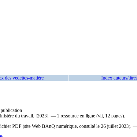
ex des vedettes-matière
Index auteurs/titre
 publication
nistère du travail, [2023]. — 1 ressource en ligne (vii, 12 pages).
du fichier PDF (site Web BAnQ numérique, consulté le 26 juillet 2023). 
06
.