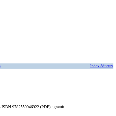
s
Index éditeurs
—
ISBN
9782550946922
(PDF) :
gratuit
.