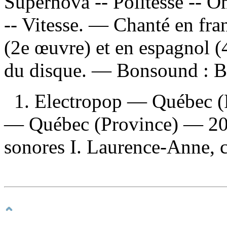
Supernova -- Politesse -- Om
-- Vitesse. — Chanté en fran
(2e œuvre) et en espagnol (4
du disque. —
Bonsound :
B
1. Electropop — Québec (
— Québec (Province) — 202
sonores I. Laurence-Anne, c