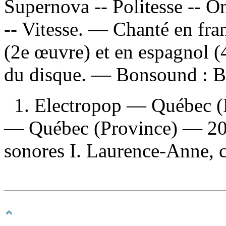
Supernova -- Politesse -- Om
-- Vitesse. — Chanté en fran
(2e œuvre) et en espagnol (4
du disque. —
Bonsound :
B
1. Electropop — Québec (
— Québec (Province) — 202
sonores I. Laurence-Anne, c