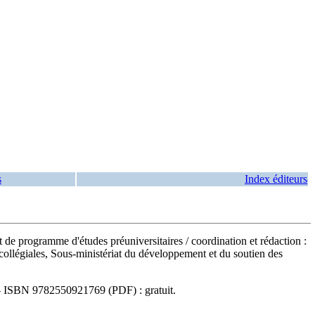
s
Index éditeurs
jet de programme d'études préuniversitaires
/ coordination et rédaction :
 collégiales, Sous-ministériat du développement et du soutien des
—
ISBN
9782550921769
(PDF) :
gratuit
.