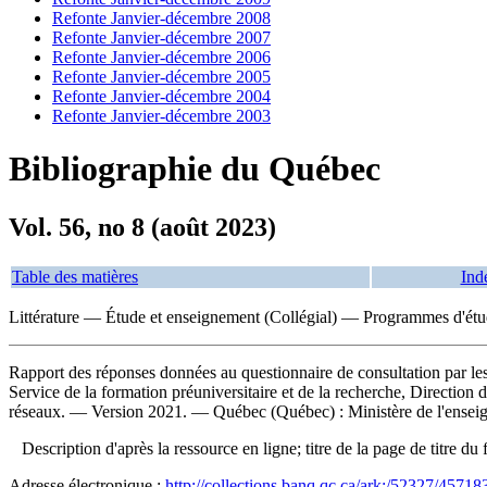
Refonte Janvier-décembre 2008
Refonte Janvier-décembre 2007
Refonte Janvier-décembre 2006
Refonte Janvier-décembre 2005
Refonte Janvier-décembre 2004
Refonte Janvier-décembre 2003
Bibliographie du Québec
Vol. 56, no 8 (août 2023)
Table des matières
Ind
Littérature — Étude et enseignement (Collégial) — Programmes d'ét
Rapport des réponses données au questionnaire de consultation par les 
Service de la formation préuniversitaire et de la recherche, Direction
réseaux. — Version 2021. — Québec (Québec) : Ministère de l'enseign
Description d'après la ressource en ligne; titre de la page de titre 
Adresse électronique :
http://collections.banq.qc.ca/ark:/52327/45718