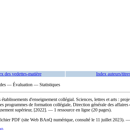
ex des vedettes-matière
Index auteurs/titre
udes — Évaluation — Statistiques
établissements d'enseignement collégial. Sciences, lettres et arts : pro
 des programmes de formation collégiale, Direction générale des affaires
ement supérieur, [2022]. — 1 ressource en ligne (20 pages).
du fichier PDF (site Web BAnQ numérique, consulté le 11 juillet 2023). 
30
.