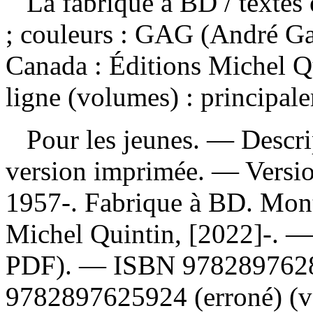
La fabrique à BD
/ textes
; couleurs : GAG (André G
Canada : Éditions Michel Q
ligne (volumes) : principale
Pour les jeunes. — Descript
version imprimée. —
Versi
1957-. Fabrique à BD. Mont
Michel Quintin, [2022]-. 
PDF). —
ISBN
978289762
9782897625924
(erroné) (