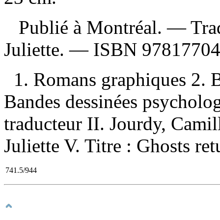
Publié à Montréal. —
Tra
Juliette. —
ISBN
9781770
1. Romans graphiques 2. B
Bandes dessinées psychologi
traducteur II. Jourdy, Camille
Juliette V. Titre : Ghosts ret
741.5/944