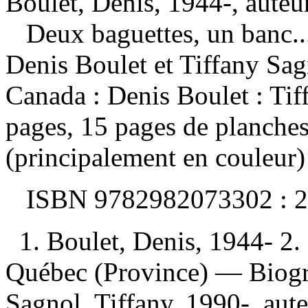
Boulet, Denis, 1944-, auteu
Deux baguettes, un banc.
Denis Boulet et Tiffany S
Canada : Denis Boulet : Ti
pages, 15 pages de planches
(principalement en couleur)
ISBN
9782982073302 :
2
1. Boulet, Denis, 1944- 2.
Québec (Province) — Biogra
Sagnol, Tiffany, 1990-, auteu