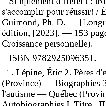
Simplement différent : tro
s'accomplir pour réussir!
/ 
Guimond, Ph. D. — [Longue
édition, [2023]. — 153 pag
Croissance personnelle).
ISBN
9782925096351
.
1. Lépine, Éric 2. Pères d
(Province) — Biographies 3
l'autisme — Québec (Provin
Autobiographies I. Titre. II