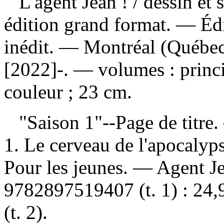
L'agent Jean !
/ dessin et
édition grand format. — Édi
inédit. — Montréal (Québec
[2022]-. — volumes : princi
couleur ; 23 cm.
"Saison 1"--Page de titre
1. Le cerveau de l'apocalyp
Pour les jeunes. —
Agent J
9782897519407
(t. 1) :
24,
(t. 2).