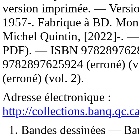
version imprimée. —
Versi
1957-. Fabrique à BD. Mont
Michel Quintin, [2022]-. 
PDF). —
ISBN
978289762
9782897625924
(erroné) (
(erroné) (vol. 2).
Adresse électronique :
http://collections.banq.qc.
1. Bandes dessinées — Ban