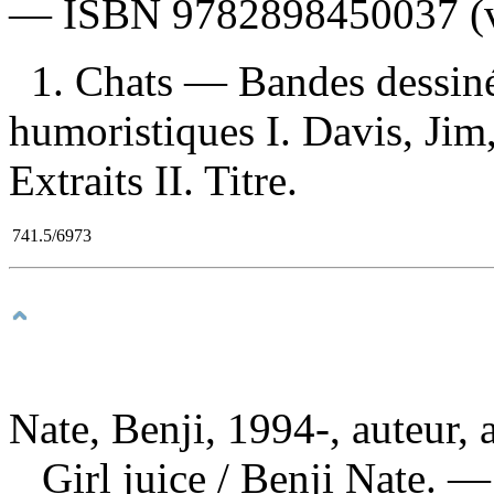
—
ISBN
9782898450037
(v
1. Chats — Bandes dessiné
humoristiques I. Davis, Jim,
Extraits II. Titre.
741.5/6973
Nate, Benji, 1994-, auteur, a
Girl juice
/ Benji Nate. —