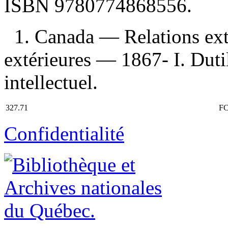
ISBN
9780774868556
.
1. Canada — Relations ext
extérieures — 1867- I. Dutil
intellectuel.
327.71
FC
Confidentialité