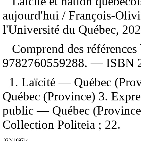
Laïcité et nation québécoi
aujourd'hui
/ François-Oliv
l'Université du Québec, 202
Comprend des références 
9782760559288
. —
ISBN
1. Laïcité — Québec (Prov
Québec (Province) 3. Expres
public — Québec (Province) I
Collection Politeia ; 22.
322/.109714