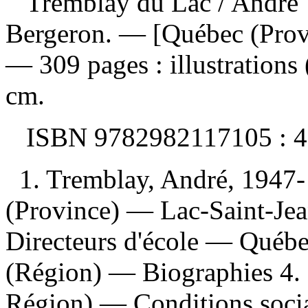
Tremblay du Lac
/ André 
Bergeron. — [Québec (Provi
— 309 pages : illustrations 
cm.
ISBN
9782982117105 :
4
1. Tremblay, André, 194
(Province) — Lac-Saint-Je
Directeurs d'école — Québe
(Région) — Biographies 4. 
Région) — Conditions socia