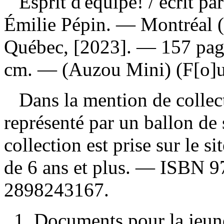
Esprit d'équipe!
/ écrit pa
Émilie Pépin. — Montréal 
Québec, [2023]. — 157 pages
cm. — (Auzou Mini) (F[o]u 
Dans la mention de collect
représenté par un ballon de
collection est prise sur le s
de 6 ans et plus. —
ISBN
9
2898243167
.
1. Documents pour la jeun