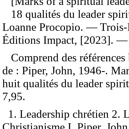
[Marks of a spiritual leade
18 qualités du leader spir
Loanne Procopio. — Trois-
Éditions Impact, [2023]. —
Comprend des références 
de :
Piper, John, 1946-. Mar
huit qualités du leader spir
7,95
.
1. Leadership chrétien 2.
Christianisme I. Piper, John