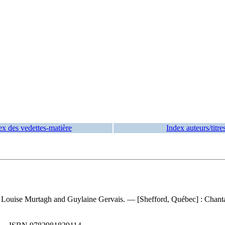
ex des vedettes-matière
Index auteurs/titre
y Louise Murtagh and Guylaine Gervais. — [Shefford, Québec] : Chantal 