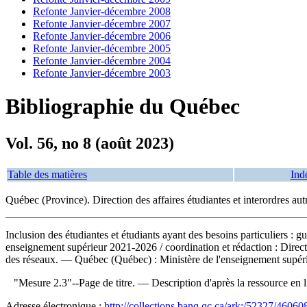
Refonte Janvier-décembre 2008
Refonte Janvier-décembre 2007
Refonte Janvier-décembre 2006
Refonte Janvier-décembre 2005
Refonte Janvier-décembre 2004
Refonte Janvier-décembre 2003
Bibliographie du Québec
Vol. 56, no 8 (août 2023)
Table des matières
Ind
Québec (Province). Direction des affaires étudiantes et interordres au
Inclusion des étudiantes et étudiants ayant des besoins particuliers : g
enseignement supérieur 2021-2026
/ coordination et rédaction : Direct
des réseaux. — Québec (Québec) : Ministère de l'enseignement supéri
"Mesure 2.3"--Page de titre. — Description d'après la ressource en l
Adresse électronique :
http://collections.banq.qc.ca/ark:/52327/46060