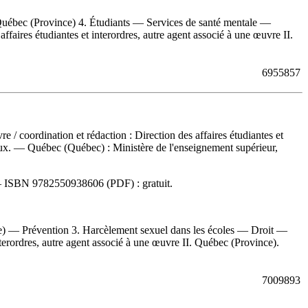
Québec (Province) 4. Étudiants — Services de santé mentale —
faires étudiantes et interordres, autre agent associé à une œuvre II.
6955857
uvre
/ coordination et rédaction : Direction des affaires étudiantes et
seaux. — Québec (Québec) : Ministère de l'enseignement supérieur,
—
ISBN
9782550938606
(PDF) :
gratuit
.
e) — Prévention 3. Harcèlement sexuel dans les écoles — Droit —
terordres, autre agent associé à une œuvre II. Québec (Province).
7009893