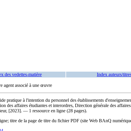
ex des vedettes-matière
Index auteurs/titre
tre agent associé à une œuvre
uide pratique à l'intention du personnel des établissements d'enseignemen
ion des affaires étudiantes et interordres, Direction générale des affaires
eur, [2023]. — 1 ressource en ligne (28 pages).
igne; titre de la page de titre du fichier PDF (site Web BAnQ numériqu
84
.