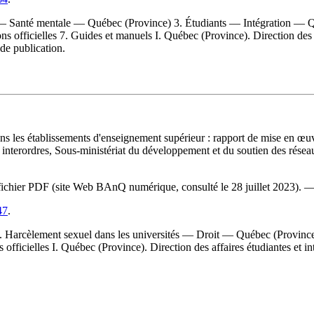
s — Santé mentale — Québec (Province) 3. Étudiants — Intégration — 
 officielles 7. Guides et manuels I. Québec (Province). Direction des af
de publication.
dans les établissements d'enseignement supérieur : rapport de mise en œ
s et interordres, Sous-ministériat du développement et du soutien des ré
du fichier PDF (site Web BAnQ numérique, consulté le 28 juillet 2023). 
47
.
 Harcèlement sexuel dans les universités — Droit — Québec (Provinc
ficielles I. Québec (Province). Direction des affaires étudiantes et in