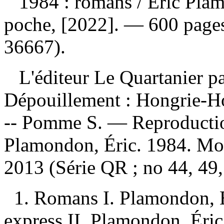
1984 : romans
/ Éric Pla
poche, [2022]. — 600 pages
36667).
L'éditeur Le Quartanier par
Dépouillement :
Hongrie-Ho
-- Pomme S. —
Reproductio
Plamondon, Éric. 1984. Mon
2013 (Série QR ; no 44, 49
1. Romans I. Plamondon, 
express II. Plamondon, Éric