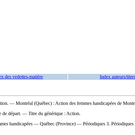
ex des vedettes-matière
Index auteurs/titre
tion. — Montréal (Québec) : Action des femmes handicapées de Montré
re de départ. —
Titre du générique :
Action.
mmes handicapées — Québec (Province) — Périodiques 3. Périodiques I