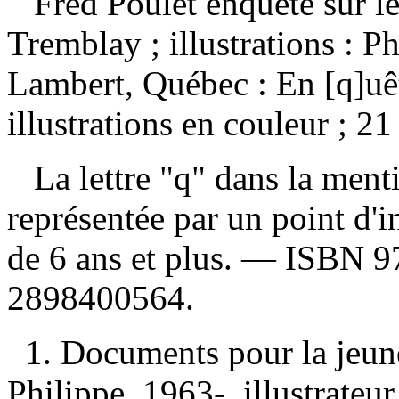
Fred Poulet enquête sur l
Tremblay ; illustrations : 
Lambert, Québec : En [q]uê
illustrations en couleur ; 2
La lettre "q" dans la menti
représentée par un point d'i
de 6 ans et plus. —
ISBN
9
2898400564
.
1. Documents pour la jeun
Philippe, 1963-, illustrateur 