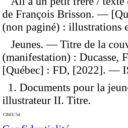
Ali a un petit frère
/ texte
de François Brisson. — [Q
(non paginé) : illustrations
Jeunes. — Titre de la cou
(manifestation) :
Ducasse, Fr
[Québec] : FD, [2022]. —
1. Documents pour la jeune
illustrateur II. Titre.
C843/.54