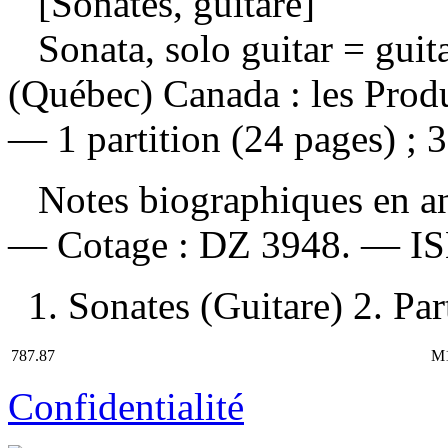
[Sonates, guitare]
Sonata, solo guitar
= guit
(Québec) Canada : les Produ
— 1 partition (24 pages) ; 
Notes biographiques en ang
—
Cotage :
DZ 3948. —
I
1. Sonates (Guitare) 2. Par
787.87
M
Confidentialité